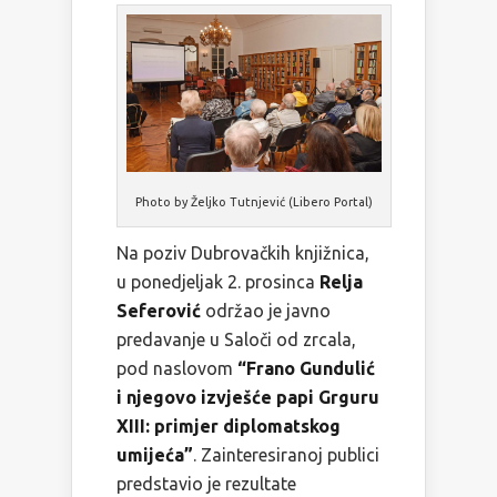
Photo by Željko Tutnjević (Libero Portal)
Na poziv Dubrovačkih knjižnica,
u ponedjeljak 2. prosinca
Relja
Seferović
održao je javno
predavanje u Saloči od zrcala,
pod naslovom
“Frano Gundulić
i njegovo izvješće papi Grguru
XIII:
primjer diplomatskog
umijeća”
. Zainteresiranoj publici
predstavio je rezultate