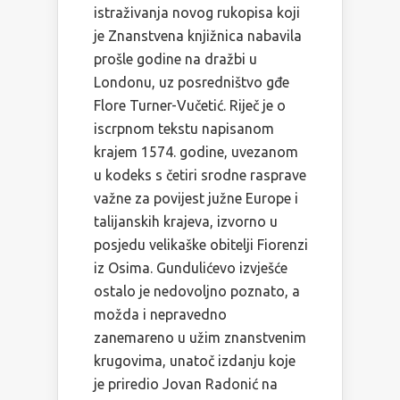
istraživanja novog rukopisa koji
je Znanstvena knjižnica nabavila
prošle godine na dražbi u
Londonu, uz posredništvo gđe
Flore Turner-Vučetić. Riječ je o
iscrpnom tekstu napisanom
krajem 1574. godine, uvezanom
u kodeks s četiri srodne rasprave
važne za povijest južne Europe i
talijanskih krajeva, izvorno u
posjedu velikaške obitelji Fiorenzi
iz Osima. Gundulićevo izvješće
ostalo je nedovoljno poznato, a
možda i nepravedno
zanemareno u užim znanstvenim
krugovima, unatoč izdanju koje
je priredio Jovan Radonić na