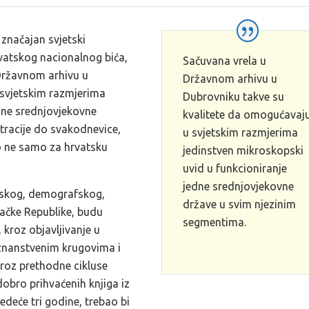
 značajan svjetski
hrvatskog nacionalnog bića,
Sačuvana vrela u
 Državnom arhivu u
Državnom arhivu u
 svjetskim razmjerima
Dubrovniku takve su
dne srednjovjekovne
kvalitete da omogućavaj
tracije do svakodnevice,
u svjetskim razmjerima
no ne samo za hrvatsku
jedinstven mikroskopski
uvid u funkcioniranje
jedne srednjovjekovne
arskog, demografskog,
države u svim njezinim
vačke Republike, budu
segmentima.
 kroz objavljivanje u
 znanstvenim krugovima i
 kroz prethodne cikluse
dobro prihvaćenih knjiga iz
edeće tri godine, trebao bi