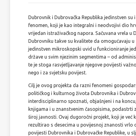
Dubrovnik i Dubrovačka Republika jedinstven su i
fenomen, koji je kao integralni i neodvojivi dio 
vrijedan istraživačkog napora. Sačuvana vrela u
Dubrovniku takve su kvalitete da omogućavaju u
jedinstven mikroskopski uvid u funkcioniranje je
države u svim njezinim segmentima – od adminis
te je stoga rasvjetljavanje njegove povijesti važ
nego i za svjetsku povijest.
Cilj je ovog projekta da razni fenomeni gospod
političkog i kulturnog života Dubrovnika i Dubro
interdisciplinarno spoznati, objašnjeni i na koncu,
knjigama i u znanstvenim časopisima, podastrti
široj javnosti. Ovaj dugoročni projekt, koji je već
rezultirao s desecima u povijesnoj znanosti vrlo 
povijesti Dubrovnika i Dubrovačke Republike, u slj