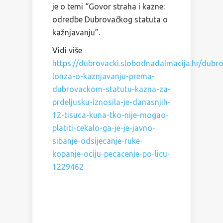
je o temi “Govor straha i kazne:
odredbe Dubrovačkog statuta o
kažnjavanju”.
Vidi više
https://dubrovacki.slobodnadalmacija.hr/dubrovn
lonza-o-kaznjavanju-prema-
dubrovackom-statutu-kazna-za-
prdeljusku-iznosila-je-danasnjih-
12-tisuca-kuna-tko-nije-mogao-
platiti-cekalo-ga-je-je-javno-
sibanje-odsijecanje-ruke-
kopanje-ociju-pecacenje-po-licu-
1229462