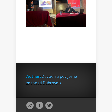
Author:
Zavod za povijesne
znanosti Dubrovnik