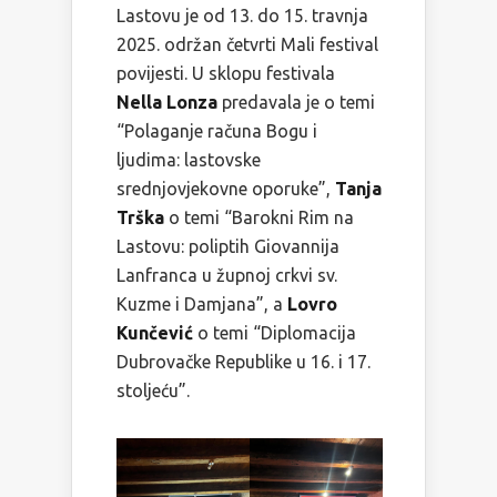
Lastovu je od 13. do 15. travnja
2025. održan četvrti Mali festival
povijesti. U sklopu festivala
Nella Lonza
predavala je o temi
“Polaganje računa Bogu i
ljudima: lastovske
srednjovjekovne oporuke”,
Tanja
Trška
o temi “Barokni Rim na
Lastovu: poliptih Giovannija
Lanfranca u župnoj crkvi sv.
Kuzme i Damjana”, a
Lovro
Kunčević
o temi “Diplomacija
Dubrovačke Republike u 16. i 17.
stoljeću”.