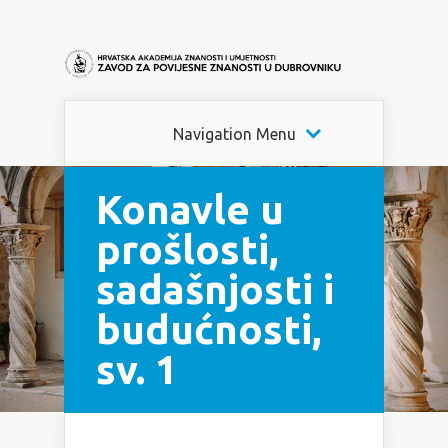
Navigation Menu
Konavle u
prošlosti,
sadašnjosti i
budućnosti,
sv. 1