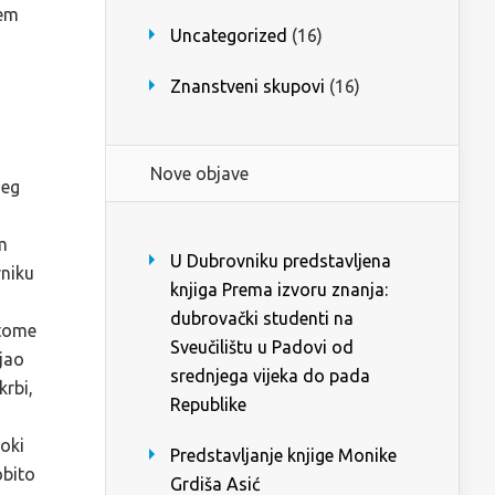
jem
Uncategorized
(16)
Znanstveni skupovi
(16)
Nove objave
jeg
m
U Dubrovniku predstavljena
vniku
knjiga Prema izvoru znanja:
dubrovački studenti na
 tome
Sveučilištu u Padovi od
ajao
srednjega vijeka do pada
krbi,
Republike
roki
Predstavljanje knjige Monike
obito
Grdiša Asić