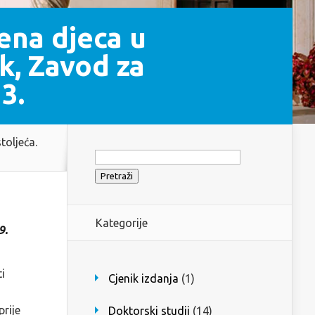
ena djeca u
k, Zavod za
3.
toljeća.
Pretraži:
Kategorije
9.
i
Cjenik izdanja
(1)
prije
Doktorski studij
(14)