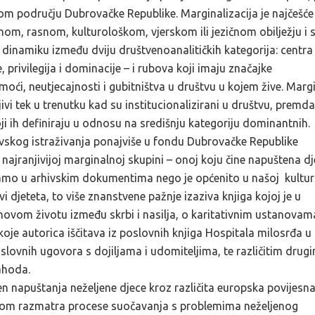
om području Dubrovačke Republike. Marginalizacija je najčešće
m, rasnom, kulturološkom, vjerskom ili jezičnom obilježju i sl
 dinamiku između dviju društvenoanalitičkih kategorija: centra 
, privilegija i dominacije – i rubova koji imaju značajke
ći, neutjecajnosti i gubitništva u društvu u kojem žive. Margi
ivi tek u trenutku kad su institucionalizirani u društvu, premda
ji ih definiraju u odnosu na središnju kategoriju dominantnih.
rhivskog istraživanja ponajviše u fondu Dubrovačke Republike
ajranjivijoj marginalnoj skupini – onoj koju čine napuštena dj
 samo u arhivskim dokumentima nego je općenito u našoj kultur
 djeteta, to više znanstvene pažnje izaziva knjiga kojoj je u
ihovom životu između skrbi i nasilja, o karitativnim ustanovam
koje autorica iščitava iz poslovnih knjiga Hospitala milosrđa u
slovnih ugovora s dojiljama i udomiteljima, te različitim drug
ahoda.
en napuštanja neželjene djece kroz različita europska povijesn
potom razmatra procese suočavanja s problemima neželjenog