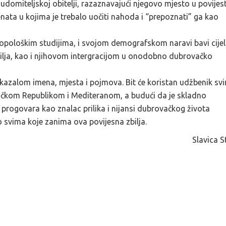
udomiteljskoj obitelji, razaznavajući njegovo mjesto u povijest
enata u kojima je trebalo uočiti nahoda i “prepoznati” ga kao
ropološkim studijima, i svojom demografskom naravi bavi cije
jilja, kao i njihovom intergracijom u onodobno dubrovačko
, kazalom imena, mjesta i pojmova. Bit će koristan udžbenik sv
vačkom Republikom i Mediteranom, a budući da je skladno
 progovara kao znalac prilika i nijansi dubrovačkog života
o svima koje zanima ova povijesna zbilja.
Slavica S