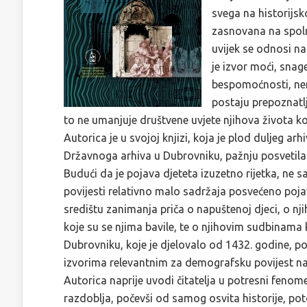
svega na historijsk
zasnovana na spolno
uvijek se odnosi na
je izvor moći, snage
bespomoćnosti, nemo
postaju prepoznatlj
to ne umanjuje društvene uvjete njihova života ko
Autorica je u svojoj knjizi, koja je plod duljeg a
Državnoga arhiva u Dubrovniku, pažnju posvetila n
Budući da je pojava djeteta izuzetno rijetka, ne
povijesti relativno malo sadržaja posvećeno pojavi
središtu zanimanja priča o napuštenoj djeci, o nj
koje su se njima bavile, te o njihovim sudbinama 
Dubrovniku, koje je djelovalo od 1432. godine, po
izvorima relevantnim za demografsku povijest n
Autorica naprije uvodi čitatelja u potresni fenom
razdoblja, počevši od samog osvita historije, 