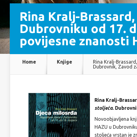
Rina Kralj-Brassard
Dubrovniku od 17. d
povijesne znanosti 
Home
Knjige
Rina Kralj-Brassard
Dubrovnik, Zavod z
Rina Kralj-Brassa
stoljeća
. Dubrovni
Novoobjavljena knj
HAZU u Dubrovniku 
stoljeća vrstan je 