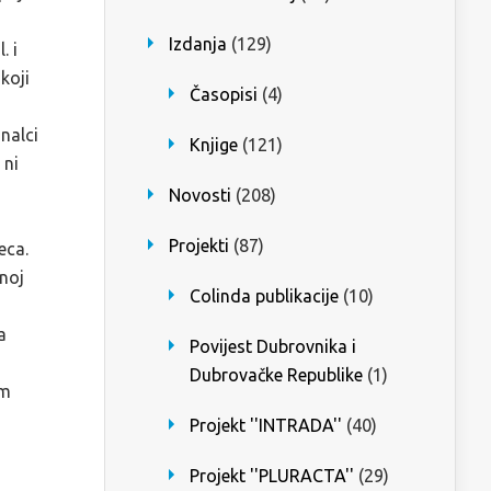
Izdanja
(129)
. i
koji
Časopisi
(4)
nalci
Knjige
(121)
 ni
Novosti
(208)
Projekti
(87)
eca.
noj
Colinda publikacije
(10)
a
Povijest Dubrovnika i
Dubrovačke Republike
(1)
im
Projekt ''INTRADA''
(40)
a
Projekt ''PLURACTA''
(29)