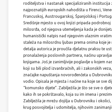
roditeljstva i nastanak specijaliziranih instituci
najpoznatijih europskih nahodišta u Firenci, Vene
Francuskoj, Austrougarskoj, Španjolskoj i Portugal
Središnje mjesto u ovoj knjizi pripada podrobnoj 
milosrđa, od njegova utemeljenja kada je donijet
humanistički natpis nad njegovim ulaznim vratima 
staleža na milosrdnu ljubav prema onima koje j
detalja autorica je proučila djelatnu praksu te u
pronalaženja poslovnih partnera, načinu upravlj
knjigama. Još je zanimljivije poglavlje u kojem 
koji su bili plod izvanbračnih, ali i zakonskih veza
značajke napuštanja novorođenčeta u Dubrovniku aut
vodio. Opisala je mjesta i načine na koje se sve 
“komunsko dijete”. Zabilježila je što se sve o djet
kako ih se pokrštavalo, koja su im imena i prezi
Zabilježila je mrežu dojilja u Dubrovniku i okolici
krug posvojitelja i udomitelja, njihovim zanimanji