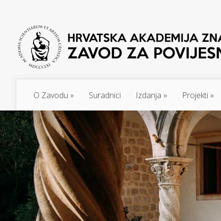
O Zavodu
»
Suradnici
Izdanja
»
Projekti
»