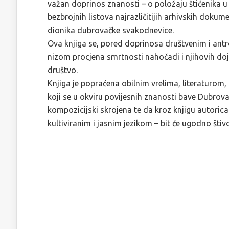
važan doprinos znanosti – o položaju štićenika u 
bezbrojnih listova najrazličitijih arhivskih dokum
dionika dubrovačke svakodnevice.
Ova knjiga se, pored doprinosa društvenim i ant
nizom procjena smrtnosti nahočadi i njihovih do
društvo.
Knjiga je popraćena obilnim vrelima, literaturom
koji se u okviru povijesnih znanosti bave Dubro
kompozicijski skrojena te da kroz knjigu autorica
kultiviranim i jasnim jezikom – bit će ugodno štiv