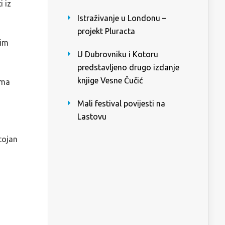
i iz
Istraživanje u Londonu –
projekt Pluracta
lim
U Dubrovniku i Kotoru
predstavljeno drugo izdanje
knjige Vesne Čučić
ima
Mali festival povijesti na
Lastovu
tojan