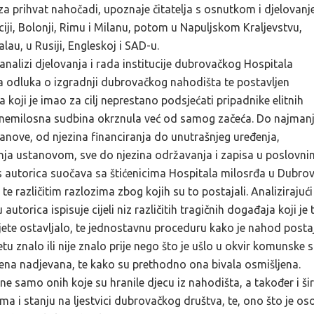
ja za prihvat nahočadi, upoznaje čitatelja s osnutkom i djelovan
ciji, Bolonji, Rimu i Milanu, potom u Napuljskom Kraljevstvu,
au, u Rusiji, Engleskoj i SAD-u.
analizi djelovanja i rada institucije dubrovačkog Hospitala
a odluka o izgradnji dubrovačkog nahodišta te postavljen
koji je imao za cilj neprestano podsjećati pripadnike elitnih
e nemilosna sudbina okrznula već od samog začeća. Do najman
stanove, od njezina financiranja do unutrašnjeg uređenja,
anja ustanovom, sve do njezina održavanja i zapisa u poslovni
nas autorica suočava sa štićenicima Hospitala milosrđa u Dubro
, te različitim razlozima zbog kojih su to postajali. Analizirajući
orica ispisuje cijeli niz različitih tragičnih događaja koji je
dijete ostavljalo, te jednostavnu proceduru kako je nahod post
etu znalo ili nije znalo prije nego što je ušlo u okvir komunske s
mena nadjevana, te kako su prethodno ona bivala osmišljena.
, ne samo onih koje su hranile djecu iz nahodišta, a također i ši
ma i stanju na ljestvici dubrovačkog društva, te, ono što je os