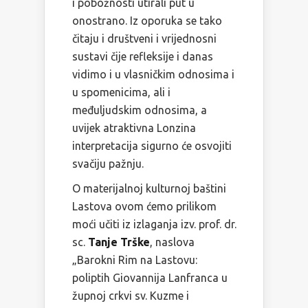
i pobožnosti utirali put u
onostrano. Iz oporuka se tako
čitaju i društveni i vrijednosni
sustavi čije refleksije i danas
vidimo i u vlasničkim odnosima i
u spomenicima, ali i
međuljudskim odnosima, a
uvijek atraktivna Lonzina
interpretacija sigurno će osvojiti
svačiju pažnju.
O materijalnoj kulturnoj baštini
Lastova ovom ćemo prilikom
moći učiti iz izlaganja izv. prof. dr.
sc.
Tanje Trške
, naslova
„Barokni Rim na Lastovu:
poliptih Giovannija Lanfranca u
župnoj crkvi sv. Kuzme i