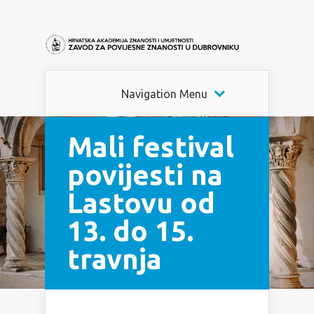
Navigation Menu
Mali festival
povijesti na
Lastovu od
13. do 15.
travnja