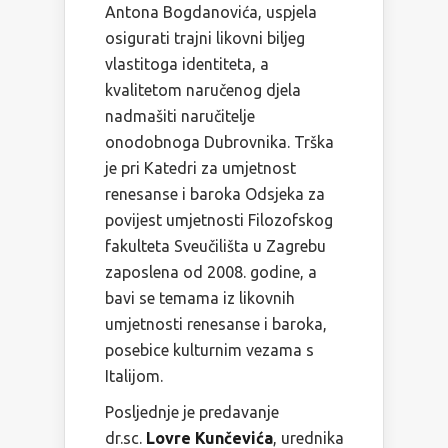
Antona Bogdanovića, uspjela
osigurati trajni likovni biljeg
vlastitoga identiteta, a
kvalitetom naručenog djela
nadmašiti naručitelje
onodobnoga Dubrovnika. Trška
je pri Katedri za umjetnost
renesanse i baroka Odsjeka za
povijest umjetnosti Filozofskog
fakulteta Sveučilišta u Zagrebu
zaposlena od 2008. godine, a
bavi se temama iz likovnih
umjetnosti renesanse i baroka,
posebice kulturnim vezama s
Italijom.
Posljednje je predavanje
dr.sc.
Lovre
Kunčevića
, urednika