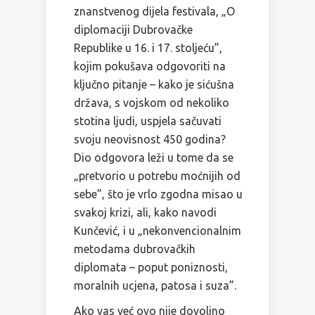
znanstvenog dijela festivala, „O
diplomaciji Dubrovačke
Republike u 16. i 17. stoljeću”,
kojim pokušava odgovoriti na
ključno pitanje – kako je sićušna
država, s vojskom od nekoliko
stotina ljudi, uspjela sačuvati
svoju neovisnost 450 godina?
Dio odgovora leži u tome da se
„pretvorio u potrebu moćnijih od
sebe”, što je vrlo zgodna misao u
svakoj krizi, ali, kako navodi
Kunčević, i u „nekonvencionalnim
metodama dubrovačkih
diplomata – poput poniznosti,
moralnih ucjena, patosa i suza”.
Ako vas već ovo nije dovoljno