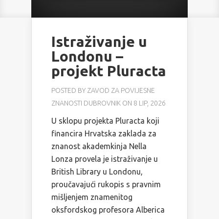
Istraživanje u
Londonu –
projekt Pluracta
POSTED BY
ZAVOD ZA POVIJESNE
ZNANOSTI DUBROVNIK
ON 8 LIP, 2026
U sklopu projekta Pluracta koji
financira Hrvatska zaklada za
znanost akademkinja Nella
Lonza provela je istraživanje u
British Library u Londonu,
proučavajući rukopis s pravnim
mišljenjem znamenitog
oksfordskog profesora Alberica