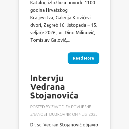
Katalog izložbe u povodu 1100
godina Hrvatskog
Kraljevstva, Galerija Klovićevi
dvori, Zagreb 16. listopada – 15.
veljače 2026., ur. Dino Milinović,
Tomislav Galović,...
Read More
Intervju
Vedrana
Stojanovića
POSTED BY
ZAVOD ZA POVIJESNE
ZNANOSTI DUBROVNIK
ON 4 LIS, 2025
Dr. sc. Vedran Stojanović objavio