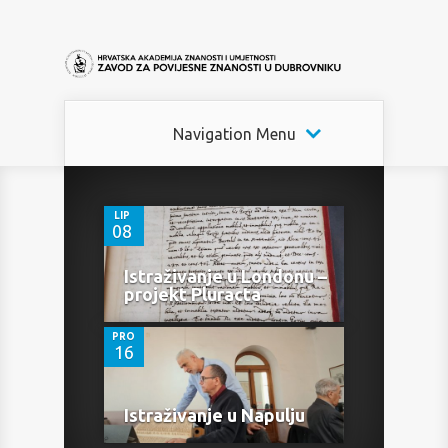
Navigation Menu
0
LIP
08
0
Istraživanje u Londonu –
projekt Pluracta
PRO
16
Istraživanje u Napulju