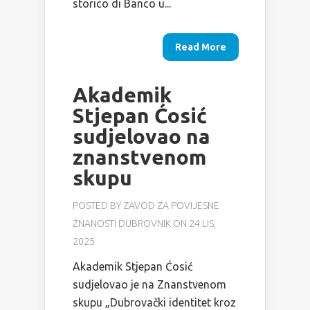
storico di Banco u...
Read More
Akademik
Stjepan Ćosić
sudjelovao na
znanstvenom
skupu
POSTED BY
ZAVOD ZA POVIJESNE
ZNANOSTI DUBROVNIK
ON 24 LIS,
2025
Akademik Stjepan Ćosić
sudjelovao je na Znanstvenom
skupu „Dubrovački identitet kroz