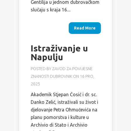
Gentilija u jednom dubrovačkom
slučaju s kraja 16....
Read More
Istraživanje u
Napulju
POSTED BY
ZAVOD ZA POVIJESNE
ZNANOSTI DUBROVNIK
ON 16 PRO,
2025
Akademik Stjepan Ćosić i dr. sc.
Danko Zelić, istraživali su život i
djelovanje Petra Ohmućevića na
planu pomorstva i kulture u
Archivio di Stato i Archivio