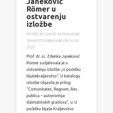
Janeković
Römer u
ostvarenju
izložbe
POSTED BY
ZAVOD ZA POVIJESNE
ZNANOSTI DUBROVNIK
ON 16 LIS,
2025
Prof. dr. sc. Zdenka Janeković
Römer sudjelovala je u
ostvarenju izložbe „U početku
bijašekraljevstvo“. U katalogu
izložbe objavila je prilog:
“Comunitates, Regnum, Res
publica – autonomija
dalmatinskih gradova”, u: U
početku bijaše Kraljevstvo.