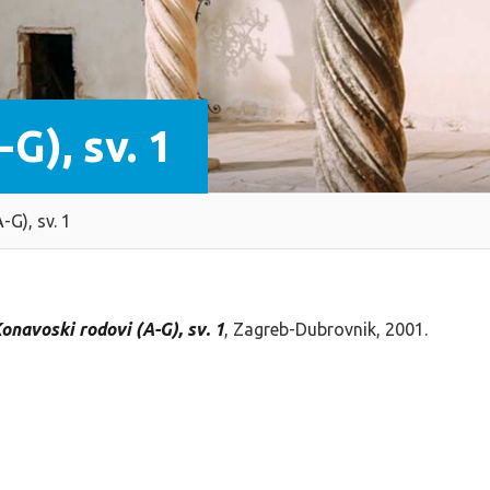
G), sv. 1
-G), sv. 1
onavoski rodovi (A-G), sv. 1
, Zagreb-Dubrovnik, 2001.