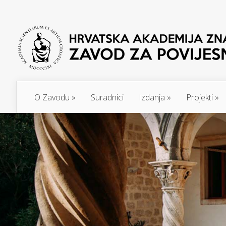
O Zavodu
»
Suradnici
Izdanja
»
Projekti
»