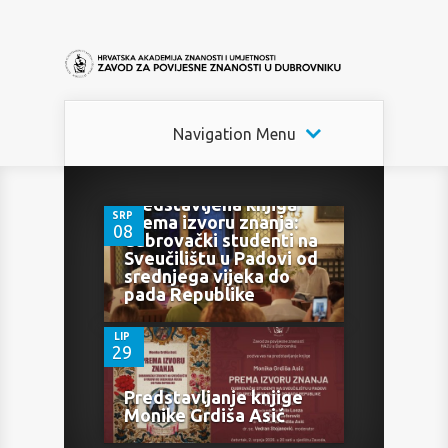
Navigation Menu
0
U Dubrovniku
predstavljena knjiga
SRP
Prema izvoru znanja:
08
dubrovački studenti na
Sveučilištu u Padovi od
0
srednjega vijeka do
pada Republike
LIP
29
Predstavljanje knjige
Monike Grdiša Asić