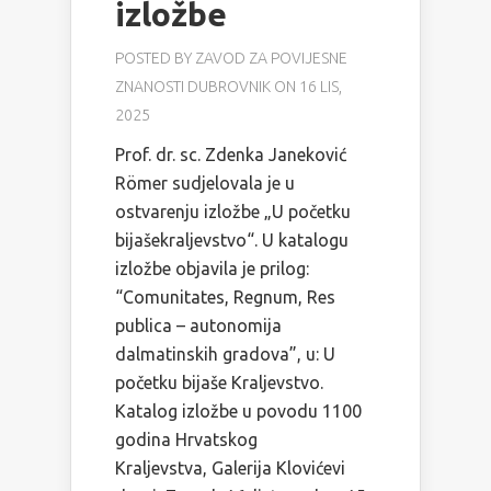
izložbe
POSTED BY
ZAVOD ZA POVIJESNE
ZNANOSTI DUBROVNIK
ON 16 LIS,
2025
Prof. dr. sc. Zdenka Janeković
Römer sudjelovala je u
ostvarenju izložbe „U početku
bijašekraljevstvo“. U katalogu
izložbe objavila je prilog:
“Comunitates, Regnum, Res
publica – autonomija
dalmatinskih gradova”, u: U
početku bijaše Kraljevstvo.
Katalog izložbe u povodu 1100
godina Hrvatskog
Kraljevstva, Galerija Klovićevi