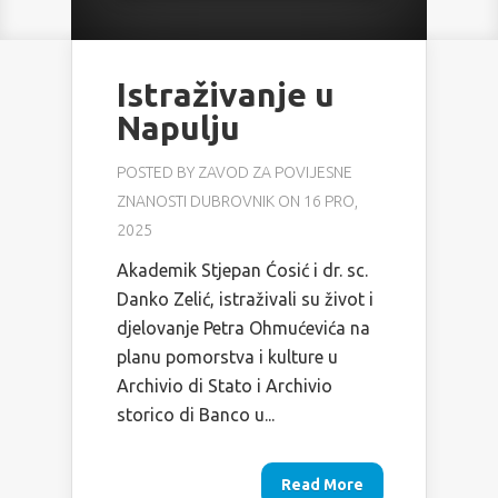
Istraživanje u
Napulju
POSTED BY
ZAVOD ZA POVIJESNE
ZNANOSTI DUBROVNIK
ON 16 PRO,
2025
Akademik Stjepan Ćosić i dr. sc.
Danko Zelić, istraživali su život i
djelovanje Petra Ohmućevića na
planu pomorstva i kulture u
Archivio di Stato i Archivio
storico di Banco u...
Read More