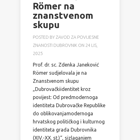
Römer na
znanstvenom
skupu
POSTED BY
ZAVOD ZA POVIJESNE
ZNANOSTI DUBROVNIK
ON 24 LIS,
2025
Prof. dr. sc. Zdenka Janeković
Römer sudjelovala je na
Znanstvenom skupu
„Dubrovačkiidentitet kroz
povijest: Od predmodernoga
identiteta Dubrovačke Republike
do oblikovanjamodernoga
hrvatskog političkog i kulturnog
identiteta grada Dubrovnika
(XIV.-XX. st.)“, sizlaganjem