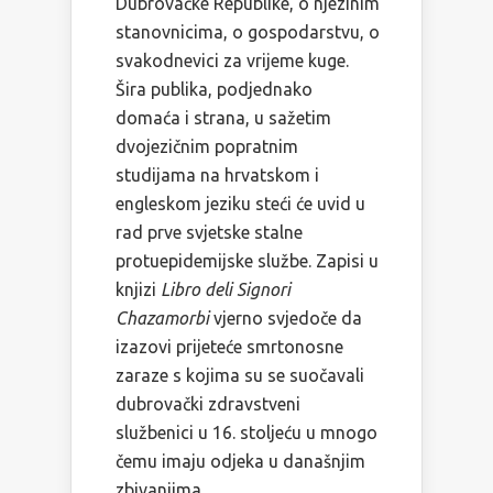
Dubrovačke Republike, o njezinim
stanovnicima, o gospodarstvu, o
svakodnevici za vrijeme kuge.
Šira publika, podjednako
domaća i strana, u sažetim
dvojezičnim popratnim
studijama na hrvatskom i
engleskom jeziku steći će uvid u
rad prve svjetske stalne
protuepidemijske službe. Zapisi u
knjizi
Libro deli Signori
Chazamorbi
vjerno svjedoče da
izazovi prijeteće smrtonosne
zaraze s kojima su se suočavali
dubrovački zdravstveni
službenici u 16. stoljeću u mnogo
čemu imaju odjeka u današnjim
zbivanjima.