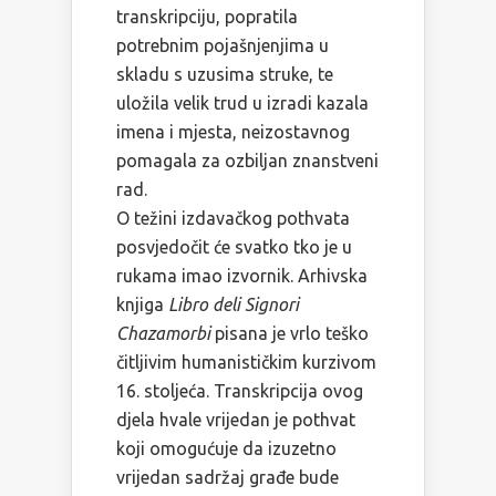
transkripciju, popratila
potrebnim pojašnjenjima u
skladu s uzusima struke, te
uložila velik trud u izradi kazala
imena i mjesta, neizostavnog
pomagala za ozbiljan znanstveni
rad.
O težini izdavačkog pothvata
posvjedočit će svatko tko je u
rukama imao izvornik. Arhivska
knjiga
Libro deli Signori
Chazamorbi
pisana je vrlo teško
čitljivim humanističkim kurzivom
16. stoljeća. Transkripcija ovog
djela hvale vrijedan je pothvat
koji omogućuje da izuzetno
vrijedan sadržaj građe bude