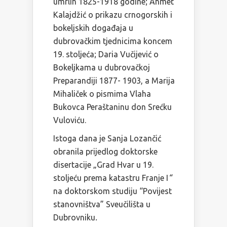
umrlih 1825-1918 godine; Ahmet
Kalajdžić o prikazu crnogorskih i
bokeljskih događaja u
dubrovačkim tjednicima koncem
19. stoljeća; Daria Vučijević o
Bokeljkama u dubrovačkoj
Preparandiji 1877- 1903, a Marija
Mihaliček o pismima Vlaha
Bukovca Peraštaninu don Srećku
Vuloviću.
Istoga dana je Sanja Lozančić
obranila prijedlog doktorske
disertacije „Grad Hvar u 19.
stoljeću prema katastru Franje I
“
na doktorskom studiju “Povijest
stanovništva” Sveučilišta u
Dubrovniku
.