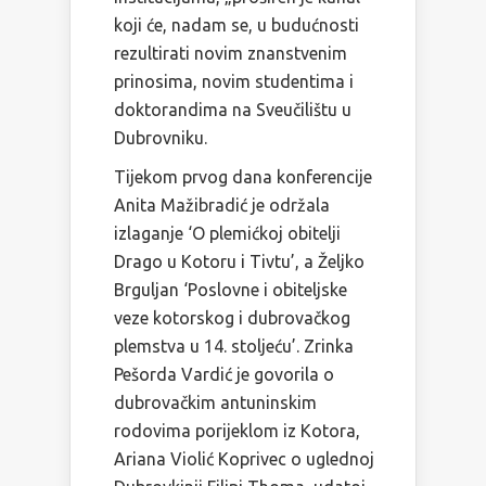
koji će, nadam se, u budućnosti
rezultirati novim znanstvenim
prinosima, novim studentima i
doktorandima na Sveučilištu u
Dubrovniku.
Tijekom prvog dana konferencije
Anita Mažibradić je održala
izlaganje ‘O plemićkoj obitelji
Drago u Kotoru i Tivtu’, a Željko
Brguljan ‘Poslovne i obiteljske
veze kotorskog i dubrovačkog
plemstva u 14. stoljeću’. Zrinka
Pešorda Vardić je govorila o
dubrovačkim antuninskim
rodovima porijeklom iz Kotora,
Ariana Violić Koprivec o uglednoj