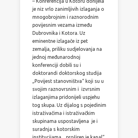
– Konferencija u Kotoru donijela
je niz vrlo zanimljivih izlaganja o
mnogobrojnim i raznorodnim
povijesnim vezama između
Dubrovnika i Kotora. Uz
eminentne izlagače iz pet
zemalja, priliku sudjelovanja na
jednoj međunarodnoj
konferenciji dobili su i
doktorandi doktorskog studija
„Povijest stanovništva“ koji su u
svojim raznovrsnim i izvrsnim
izlaganjima pridonijeli uspjehu
tog skupa. Uz dijalog s pojedinim
istraživačima i istraživačkim
skupinama uspostavljena je i
suradnja s kotorskim
institucijama, „proširen je kanal“