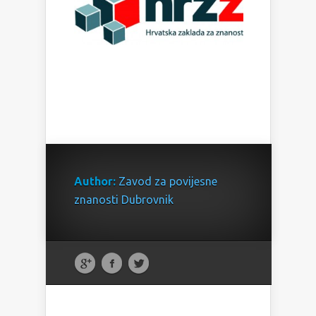
Author:
Zavod za povijesne
znanosti Dubrovnik