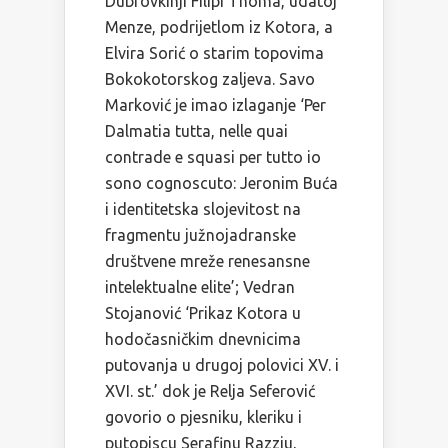
Dubrovkinji Filipi Thoma, udatoj
Menze, podrijetlom iz Kotora, a
Elvira Sorić o starim topovima
Bokokotorskog zaljeva. Savo
Marković je imao izlaganje ‘Per
Dalmatia tutta, nelle quai
contrade e squasi per tutto io
sono cognoscuto: Jeronim Buća
i identitetska slojevitost na
fragmentu južnojadranske
društvene mreže renesansne
intelektualne elite’; Vedran
Stojanović ‘Prikaz Kotora u
hodočasničkim dnevnicima
putovanja u drugoj polovici XV. i
XVI. st.’ dok je Relja Seferović
govorio o pjesniku, kleriku i
putopiscu Serafinu Razziu,