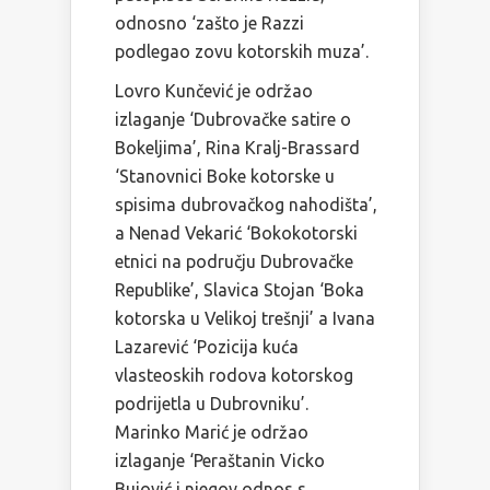
odnosno ‘zašto je Razzi
podlegao zovu kotorskih muza’.
Lovro Kunčević je održao
izlaganje ‘Dubrovačke satire o
Bokeljima’, Rina Kralj-Brassard
‘Stanovnici Boke kotorske u
spisima dubrovačkog nahodišta’,
a Nenad Vekarić ‘Bokokotorski
etnici na području Dubrovačke
Republike’, Slavica Stojan ‘Boka
kotorska u Velikoj trešnji’ a Ivana
Lazarević ‘Pozicija kuća
vlasteoskih rodova kotorskog
podrijetla u Dubrovniku’.
Marinko Marić je održao
izlaganje ‘Peraštanin Vicko
Bujović i njegov odnos s