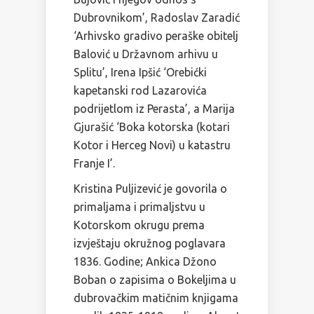
Dubrovnikom’, Radoslav Zaradić
‘Arhivsko gradivo peraške obitelj
Balović u Državnom arhivu u
Splitu’, Irena Ipšić ‘Orebićki
kapetanski rod Lazarovića
podrijetlom iz Perasta’, a Marija
Gjurašić ‘Boka kotorska (kotari
Kotor i Herceg Novi) u katastru
Franje I’.
Kristina Puljizević je govorila o
primaljama i primaljstvu u
Kotorskom okrugu prema
izvještaju okružnog poglavara
1836. Godine; Ankica Džono
Boban o zapisima o Bokeljima u
dubrovačkim matičnim knjigama