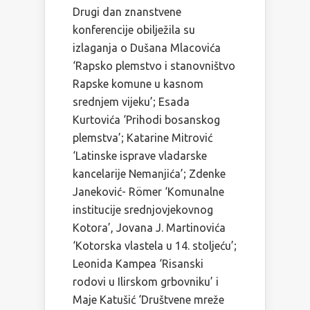
Drugi dan znanstvene
konferencije obilježila su
izlaganja o Dušana Mlacovića
‘Rapsko plemstvo i stanovništvo
Rapske komune u kasnom
srednjem vijeku’; Esada
Kurtovića ‘Prihodi bosanskog
plemstva’; Katarine Mitrović
‘Latinske isprave vladarske
kancelarije Nemanjića’; Zdenke
Janeković- Römer ‘Komunalne
institucije srednjovjekovnog
Kotora’, Jovana J. Martinovića
‘Kotorska vlastela u 14. stoljeću’;
Leonida Kampea ‘Risanski
rodovi u Ilirskom grbovniku’ i
Maje Katušić ‘Društvene mreže