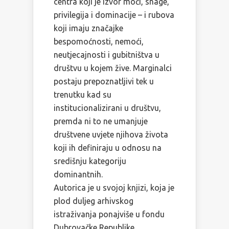
centra koji je izvor moći, snage,
privilegija i dominacije – i rubova
koji imaju značajke
bespomoćnosti, nemoći,
neutjecajnosti i gubitništva u
društvu u kojem žive. Marginalci
postaju prepoznatljivi tek u
trenutku kad su
institucionalizirani u društvu,
premda ni to ne umanjuje
društvene uvjete njihova života
koji ih definiraju u odnosu na
središnju kategoriju
dominantnih.
Autorica je u svojoj knjizi, koja je
plod duljeg arhivskog
istraživanja ponajviše u fondu
Dubrovačke Republike