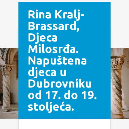
Rina Kralj-
Brassard,
Djeca
Navigation Menu
Milosrđa.
Napuštena
djeca u
Dubrovniku
od 17. do 19.
stoljeća.