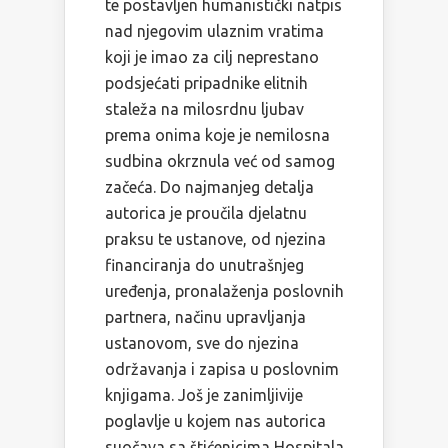
te postavljen humanistički natpis
nad njegovim ulaznim vratima
koji je imao za cilj neprestano
podsjećati pripadnike elitnih
staleža na milosrdnu ljubav
prema onima koje je nemilosna
sudbina okrznula već od samog
začeća. Do najmanjeg detalja
autorica je proučila djelatnu
praksu te ustanove, od njezina
financiranja do unutrašnjeg
uređenja, pronalaženja poslovnih
partnera, načinu upravljanja
ustanovom, sve do njezina
održavanja i zapisa u poslovnim
knjigama. Još je zanimljivije
poglavlje u kojem nas autorica
suočava sa štićenicima Hospitala