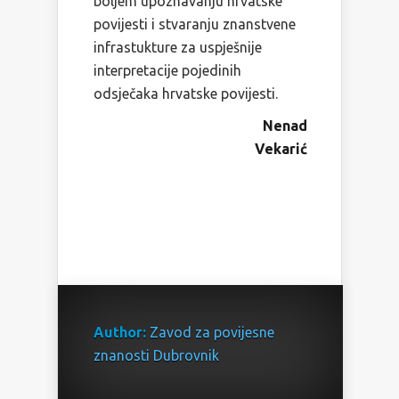
boljem upoznavanju hrvatske
povijesti i stvaranju znanstvene
infrastukture za uspješnije
interpretacije pojedinih
odsječaka hrvatske povijesti.
Nenad
Vekarić
Author:
Zavod za povijesne
znanosti Dubrovnik