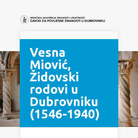
Navigation Menu
Vesna
Miović,
Židovski
rodovi u
Dubrovniku
(1546-1940)