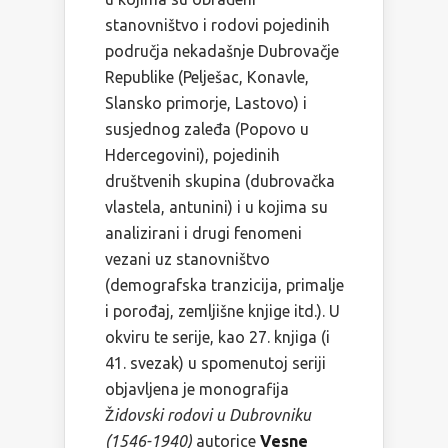
stanovništvo i rodovi pojedinih
područja nekadašnje Dubrovačje
Republike (Pelješac, Konavle,
Slansko primorje, Lastovo) i
susjednog zaleđa (Popovo u
Hdercegovini), pojedinih
društvenih skupina (dubrovačka
vlastela, antunini) i u kojima su
analizirani i drugi fenomeni
vezani uz stanovništvo
(demografska tranzicija, primalje
i porođaj, zemljišne knjige itd.). U
okviru te serije, kao 27. knjiga (i
41. svezak) u spomenutoj seriji
objavljena je monografija
Ž
idovski rodovi u Dubrovniku
(1546-1940)
autorice
Vesne