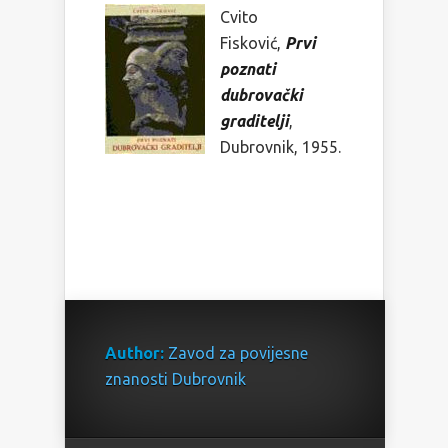
Cvito
Fisković,
Prvi
poznati
dubrovački
graditelji
,
Dubrovnik, 1955.
Author:
Zavod za povijesne
znanosti Dubrovnik