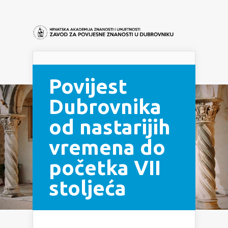
Navigation Menu
Povijest
Dubrovnika
od nastarijih
vremena do
početka VII
stoljeća