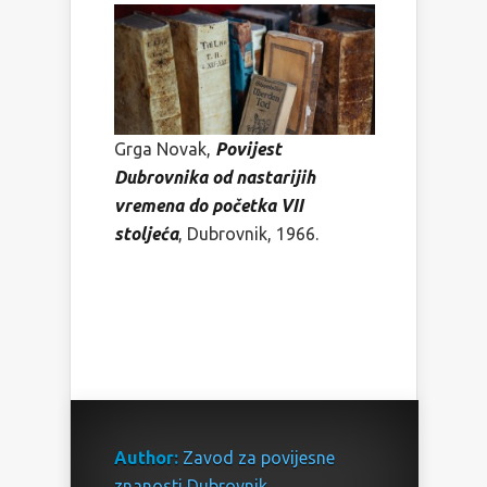
Grga Novak,
Povijest
Dubrovnika od nastarijih
vremena do početka VII
stoljeća
, Dubrovnik, 1966.
Author:
Zavod za povijesne
znanosti Dubrovnik