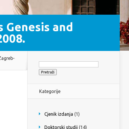
s Genesis and
2008.
Zagreb-
Pretraži:
Kategorije
Cjenik izdanja
(1)
Doktorski studij
(14)