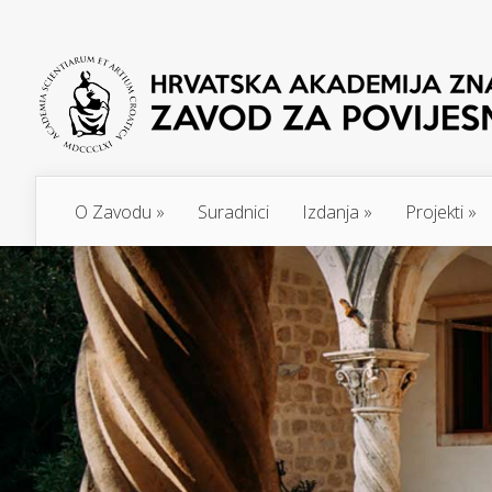
O Zavodu
»
Suradnici
Izdanja
»
Projekti
»